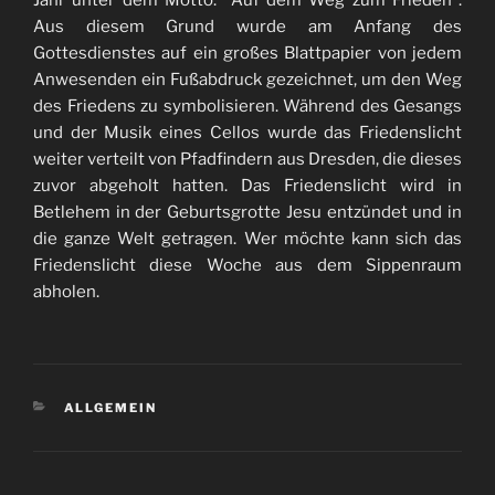
Jahr unter dem Motto:“ Auf dem Weg zum Frieden“.
Aus diesem Grund wurde am Anfang des
Gottesdienstes auf ein großes Blattpapier von jedem
Anwesenden ein Fußabdruck gezeichnet, um den Weg
des Friedens zu symbolisieren. Während des Gesangs
und der Musik eines Cellos wurde das Friedenslicht
weiter verteilt von Pfadfindern aus Dresden, die dieses
zuvor abgeholt hatten. Das Friedenslicht wird in
Betlehem in der Geburtsgrotte Jesu entzündet und in
die ganze Welt getragen. Wer möchte kann sich das
Friedenslicht diese Woche aus dem Sippenraum
abholen.
KATEGORIEN
ALLGEMEIN