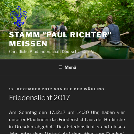
Zum
Inhalt
springen
STAMM "PAUL RICHTER"
MEISSEN
Christliche Pfadfinderschaft Deutschlands e.V.
Menü
VERÖFFENTLICHT
17. DEZEMBER 2017
VON
OLE PER WÄHLING
AM
Friedenslicht 2017
Am Sonntag den 17.12.17 um 14:30 Uhr, haben vier
unserer Pfadfinder das Friedenslicht aus der Hofkirche
in Dresden abgeholt. Das Friedenslicht stand dieses