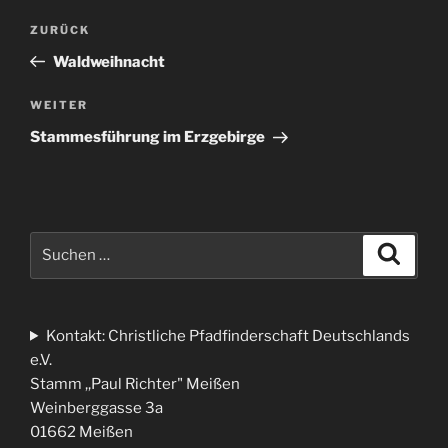
Beitrags-
Vorheriger
ZURÜCK
Navigation
Beitrag
Waldweihnacht
Nächster
WEITER
Beitrag
Stammesführung im Erzgebirge
Suche
Suche
nach:
Kontakt: Christliche Pfadfinderschaft Deutschlands
e.V.
Stamm ,,Paul Richter" Meißen
Weinberggasse 3a
01662 Meißen