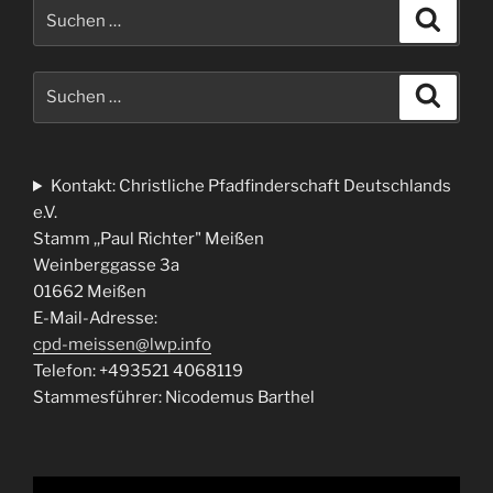
Suche
Suche
nach:
Suche
Suche
nach:
Kontakt: Christliche Pfadfinderschaft Deutschlands
e.V.
Stamm ,,Paul Richter" Meißen
Weinberggasse 3a
01662 Meißen
E-Mail-Adresse:
cpd-meissen@lwp.info
Telefon: +493521 4068119
Stammesführer: Nicodemus Barthel