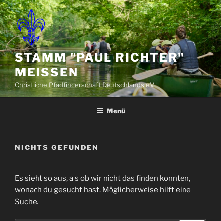
Zum
Inhalt
springen
STAMM "PAUL RICHTER"
MEISSEN
Christliche Pfadfinderschaft Deutschlands e.V.
Menü
NICHTS GEFUNDEN
Es sieht so aus, als ob wir nicht das finden konnten,
wonach du gesucht hast. Möglicherweise hilft eine
Suche.