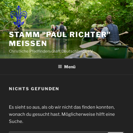
Zum
Inhalt
springen
STAMM "PAUL RICHTER"
MEISSEN
Christliche Pfadfinderschaft Deutschlands e.V.
Menü
NICHTS GEFUNDEN
Es sieht so aus, als ob wir nicht das finden konnten,
wonach du gesucht hast. Möglicherweise hilft eine
Suche.