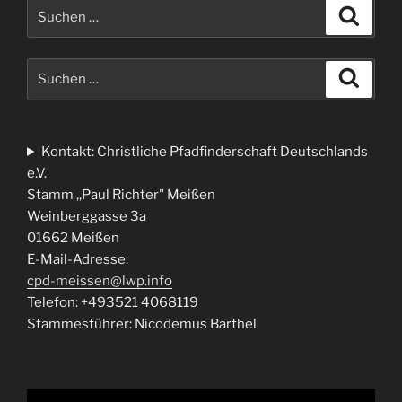
Suche
Suche
nach:
Suche
Suche
nach:
Kontakt: Christliche Pfadfinderschaft Deutschlands
e.V.
Stamm ,,Paul Richter" Meißen
Weinberggasse 3a
01662 Meißen
E-Mail-Adresse:
cpd-meissen@lwp.info
Telefon: +493521 4068119
Stammesführer: Nicodemus Barthel